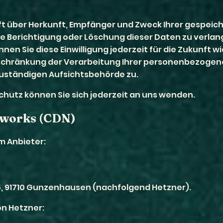
unft über Herkunft, Empfänger und Zweck Ihrer gesp
ie Berichtigung oder Löschung dieser Daten zu verlan
nnen Sie diese Einwilligung jederzeit für die Zukunft
nschränkung der Verarbeitung Ihrer personenbezogen
zuständigen Aufsichtsbehörde zu.
hutz können Sie sich jederzeit an uns wenden.
tworks (CDN)
m Anbieter:
 25, 91710 Gunzenhausen (nachfolgend Hetzner).
n Hetzner: