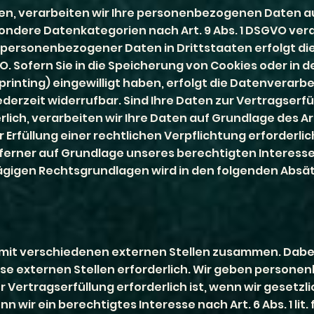
ben, verarbeiten wir Ihre personenbezogenen Daten au
 besondere Datenkategorien nach Art. 9 Abs. 1 DSGVO ver
ng personenbezogener Daten in Drittstaaten erfolgt d
O. Sofern Sie in die Speicherung von Cookies oder in d
rprinting) eingewilligt haben, erfolgt die Datenverarb
jederzeit widerrufbar. Sind Ihre Daten zur Vertragserfü
, verarbeiten wir Ihre Daten auf Grundlage des Art. 6
r Erfüllung einer rechtlichen Verpflichtung erforderli
 ferner auf Grundlage unseres berechtigten Interesses na
chlägigen Rechtsgrundlagen wird in den folgenden Absä
mit verschiedenen externen Stellen zusammen. Dabei 
e externen Stellen erforderlich. Wir geben person
Vertragserfüllung erforderlich ist, wenn wir gesetzlic
 wir ein berechtigtes Interesse nach Art. 6 Abs. 1 lit