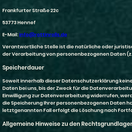
Frankfurter Straße 22c
53773 Hennef
E-Mail:
info@rottinrolls.de
Verantwortliche Stelle ist die natürliche oder juris
der Verarbeitung von personenbezogenen Daten (z. B
Speicherdauer
Soweit innerhalb dieser Datenschutzerklärung kein
Daten bei uns, bis der Zweck für die Datenverarbei
Einwilligung zur Datenverarbeitung widerrufen, werd
die Speicherung Ihrer personenbezogenen Daten hab
letztgenannten Fall erfolgt die Löschung nach Fortfa
Allgemeine Hinweise zu den Rechtsgrundlagen