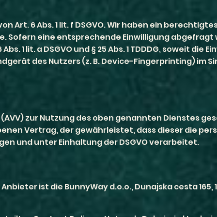
Art. 6 Abs. 1 lit. f DSGVO. Wir haben ein berechtigte
. Sofern eine entsprechende Einwilligung abgefragt w
Abs. 1 lit. a DSGVO und § 25 Abs. 1 TDDDG, soweit die E
ndgerät des Nutzers (z. B. Device-Fingerprinting) im 
 (AVV) zur Nutzung des oben genannten Dienstes gesc
benen Vertrag, der gewährleistet, dass dieser die 
en und unter Einhaltung der DSGVO verarbeitet.
nbieter ist die BunnyWay d.o.o., Dunajska cesta 165, 1