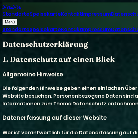
Rotti n
Rolls
Standorte
Speisekarte
Kontakt
Impressum
Datensch
Menü
Standorte
Speisekarte
Kontakt
Impressum
Datensch
Datenschutzerklärung
1. Datenschutz auf einen Blick
Allgemeine Hinweise
Die folgenden Hinweise geben einen einfachen Über
Website besuchen. Personenbezogene Daten sind alle
Informationen zum Thema Datenschutz entnehmen S
Datenerfassung auf dieser Website
Wer ist verantwortlich für die Datenerfassung auf d