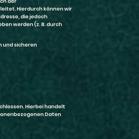
sch der
eitet. Hierdurch können wir
Adresse, die jedoch
ben werden (z. B. durch
n und sicheren
hlossen. Hierbei handelt
personenbezogenen Daten