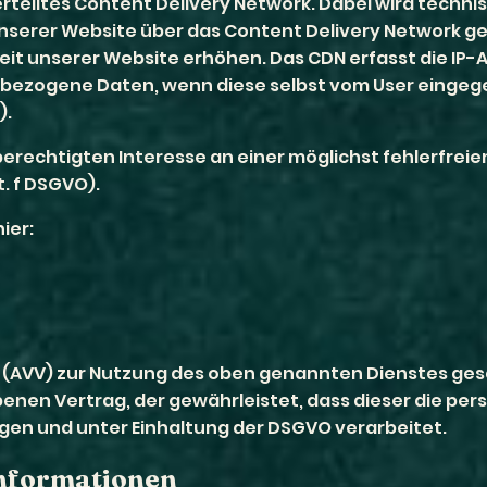
erteiltes Content Delivery Network. Dabei wird techni
serer Website über das Content Delivery Network gel
keit unserer Website erhöhen. Das CDN erfasst die IP-
bezogene Daten, wenn diese selbst vom User eingege
).
erechtigten Interesse an einer möglichst fehlerfreie
t. f DSGVO).
ier:
 (AVV) zur Nutzung des oben genannten Dienstes gesc
benen Vertrag, der gewährleistet, dass dieser die 
en und unter Einhaltung der DSGVO verarbeitet.
informationen