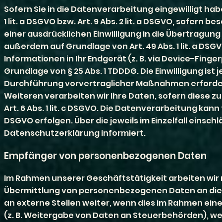
Sofern Sie in die Datenverarbeitung eingewilligt ha
1 lit. a DSGVO bzw. Art. 9 Abs. 2 lit. a DSGVO, sofern
einer ausdrücklichen Einwilligung in die Übertragu
außerdem auf Grundlage von Art. 49 Abs. 1 lit. a DSGV
Informationen in Ihr Endgerät (z. B. via Device-Finge
Grundlage von § 25 Abs. 1 TDDDG. Die Einwilligung ist 
Durchführung vorvertraglicher Maßnahmen erforderlich
Weiteren verarbeiten wir Ihre Daten, sofern diese zu
Art. 6 Abs. 1 lit. c DSGVO. Die Datenverarbeitung kann
DSGVO erfolgen. Über die jeweils im Einzelfall eins
Datenschutzerklärung informiert.
Empfänger von personenbezogenen Daten
Im Rahmen unserer Geschäftstätigkeit arbeiten wir 
Übermittlung von personenbezogenen Daten an dies
an externe Stellen weiter, wenn dies im Rahmen einer 
(z. B. Weitergabe von Daten an Steuerbehörden), wenn