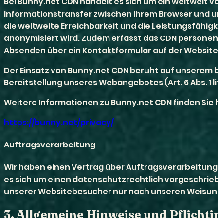
Bei Bunny.net CDN handelt es sich um ein weltweit v
Informationstransfer zwischen Ihrem Browser und un
die weltweite Erreichbarkeit und die Leistungsfähig
anonymisiert wird. Zudem erfasst das CDN personen
Absenden über ein Kontaktformular auf der Website
Der Einsatz von Bunny.net CDN beruht auf unserem b
Bereitstellung unseres Webangebotes (Art. 6 Abs. 1 li
Weitere Informationen zu Bunny.net CDN finden Sie h
https://bunny.net/privacy/
Auftragsverarbeitung
Wir haben einen Vertrag über Auftragsverarbeitung
es sich um einen datenschutzrechtlich vorgeschrie
unserer Websitebesucher nur nach unseren Weisung
3. Allgemeine Hinweise und Pflicht